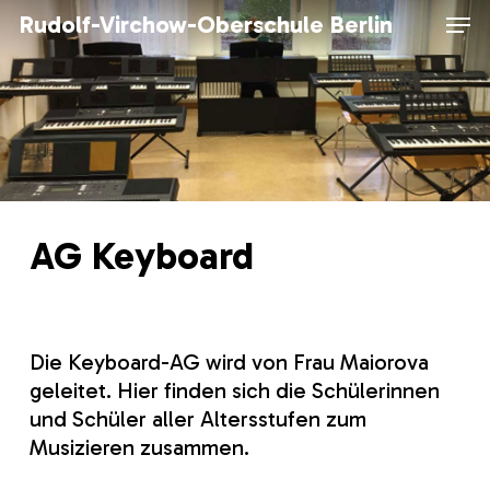
Skip
Men
Rudolf-Virchow-Oberschule Berlin
to
main
content
AG Keyboard
Die Keyboard-AG wird von Frau Maiorova
geleitet. Hier finden sich die Schülerinnen
und Schüler aller Altersstufen zum
Musizieren zusammen.