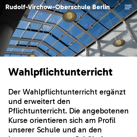
Skip
Men
Rudolf-Virchow-Oberschule Berlin
to
main
content
Wahlpflichtunterricht
Der Wahlpflichtunterricht ergänzt
und erweitert den
Pflichtunterricht. Die angebotenen
Kurse orientieren sich am Profil
unserer Schule und an den