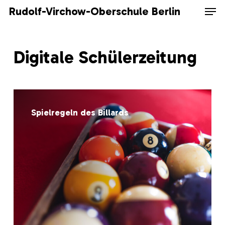
Skip
Men
Rudolf-Virchow-Oberschule Berlin
to
main
content
Digitale Schülerzeitung
Spielregeln
des
Spielregeln des Billards
Billards