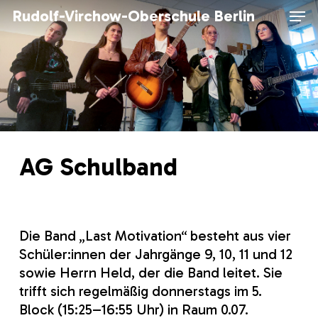
Skip
Men
Rudolf-Virchow-Oberschule Berlin
to
main
content
AG Schulband
Die Band „Last Motivation“ besteht aus vier
Schüler:innen der Jahrgänge 9, 10, 11 und 12
sowie Herrn Held, der die Band leitet. Sie
trifft sich regelmäßig donnerstags im 5.
Block (15:25–16:55 Uhr) in Raum 0.07.