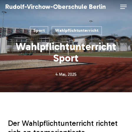
Skip
Men
Rudolf-Virchow-Oberschule Berlin
to
main
content
Sport
Wahlpflichtunterricht
Wahlpflichtunterricht
Sport
4 Mai, 2025
Der Wahlpflichtunterricht richtet