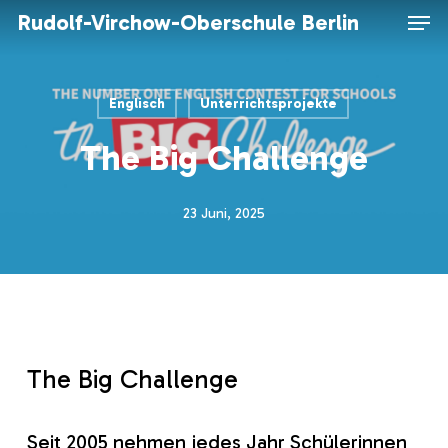
Skip
Men
Rudolf-Virchow-Oberschule Berlin
to
main
content
Englisch
Unterrichtsprojekte
The Big Challenge
23 Juni, 2025
The Big Challenge
Seit 2005 nehmen jedes Jahr Schülerinnen