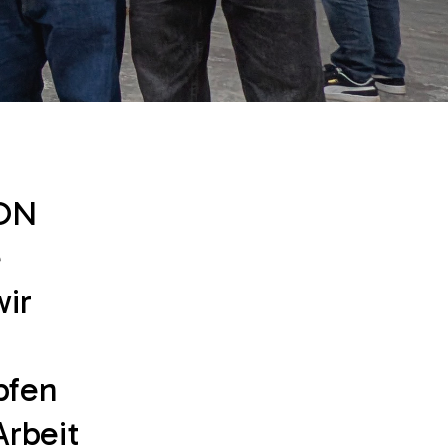
Biologie
Chemie
Physik
ION
e
wir
pfen
Arbeit