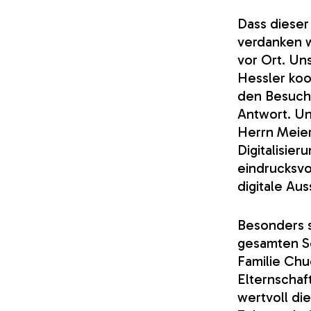
Dass dieser 
verdanken w
vor Ort. Uns
Hessler koo
den Besuche
Antwort. Un
Herrn Meier
Digitalisie
eindrucksv
digitale Au
Besonders s
gesamten Sc
Familie Chu
Elternschaf
wertvoll di