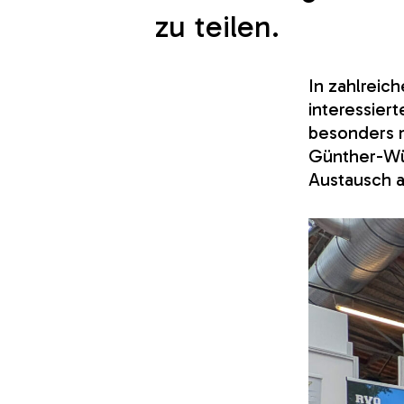
zu teilen.
In zahlreic
interessier
besonders m
Günther-Wün
Austausch 