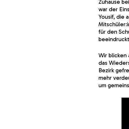
Zuhause bei
war der Ein
Yousif, die 
Mitschüler:
für den Sch
beeindruck
Wir blicken
das Wieder
Bezirk gefr
mehr verdeu
um gemeinsa