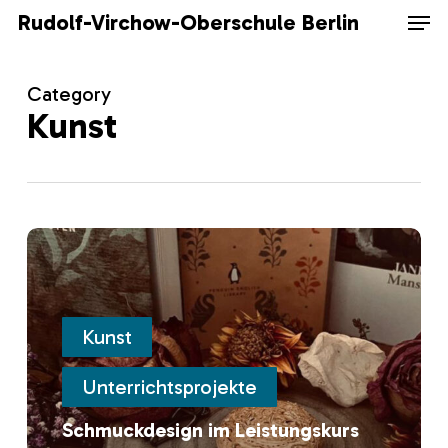
Skip
Men
Rudolf-Virchow-Oberschule Berlin
to
main
content
Category
Kunst
Schmuckdesign
im
Leistungskurs
Kunst
Kunst
12
Unterrichtsprojekte
Schmuckdesign im Leistungskurs