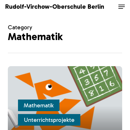
Skip
Men
Rudolf-Virchow-Oberschule Berlin
to
main
content
Category
Mathematik
Känguru-
Wettbewerb
Mathematik
Unterrichtsprojekte