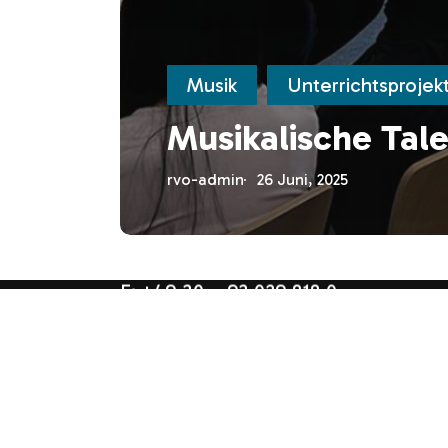
Musik
Unterrichtsprojek
Musikalische Tal
Rudolf-Virchow-Oberschule
Neuig
rvo-admin
26 Juni, 2025
Glambecker Ring 90
Schul
12679 Berlin
Sekre
Sozia
Servi
T: +49 30 – 93 029 818 0
F: +49 30 – 93 029 818 0
E: kontakt[at]rvo-berlin.de
RUDOLF-