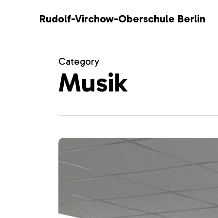
Skip
Rudolf-Virchow-Oberschule Berlin
to
main
content
Category
Musik
Musikalische
Talente