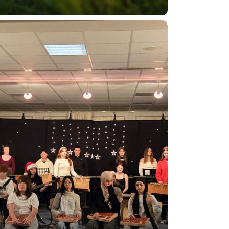
hnachtskonzert
zember
4