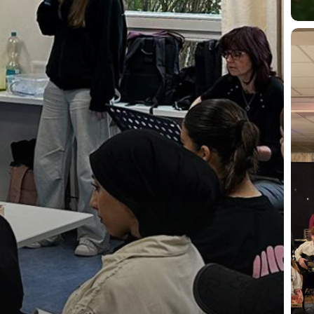
Wei
am
17.
De
202