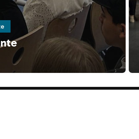
te
ente
keiten
leitung
tariat
lpäd. Bereich
ce
VIRCHOW-OB